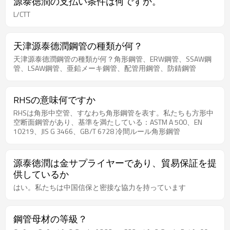
源泰徳潤の支払い条件は何ですか。
業チェーンのある一環またはある製品分野の10年以上に集中
L/CTT
し、深く耕作し、企業が申請した製品の市場占有率は世界トッ
プ3に位置し、企業の生産技術、技術は国際的にリードし、研
究開発投資を重視し、核心的な自主知的財産権を持ち、関連分
天津源泰德潤鋼管の種類が何？
野の技術基準の制定を主導または参与する。 第三に、なぜ源泰
徳潤鋼管製造集団が角パイプ製造の一人勝ちなのか？ 天津源泰
天津源泰德潤鋼管の種類が何？角形鋼管、ERW鋼管、SSAW鋼
徳潤鋼管製造集団有限公司は、構造用鋼管における角型鋼管と
管、LSAW鋼管、亜鉛メーキ鋼管、配管用鋼管、防錆鋼管
角型鋼管の副分野に長く注力しており、21年の生産・製造経験
を有しています。また、泰倫鋼管製造グループは毎年5000万元
を製品研究とイノベーションに投資しており、長年にわたって
RHSの意味何ですか
合計80件の特許を取得しています。中国国内の他の姉妹ユニッ
トをはるかに凌ぐ 天津遠洋徳雲鋼管製造グループは、中国にお
RHSは角形中空管、すなわち角形鋼管を表す。私たちも方形中
ける角形鋼管と構造用鋼管の業界標準の開発に複数回参加して
空断面鋼管があり、基準を満たしている：ASTM A 500、EN
います。角形鋼管製品で鋼管ブランドトップ10にリストアップ
10219、JIS G 3466、GB/T 6728 冷間ルール角形鋼管
された、中国でも数少ないユニットの一つである。これまで、
グループの生産ラインは、黒色高周波溶接生産ライン51本、プ
レ亜鉛メッキ鋼管生産ライン10本、溶融亜鉛メッキ生産ライン
源泰徳潤は金サプライヤーであり、貿易保証を提
10本、スパイラル溶接鋼管生産ライン3本、ストレートシーム
供しているか
鋼管生産ライン1本など構造用鋼管の生産ラインのほとんどを
カバーしている。今年、亜鉛アルミニウムマグネシウム鋼管生
はい。私たちは中国信保と密接な協力を持っています
産ラインを新たに3ライン追加し、合計6000以上の大型プロジ
ェクトの建設と供給に参加した。年間生産能力は1,000万トン
に達しています。
鋼管母材の等級？