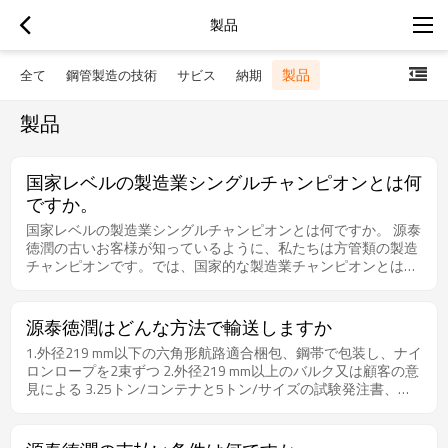
製品
製品
全て
鋼管製造の技術
サビス
納期
製品
国家レベルの製造業シングルチャンピオンとは何
ですか。
国家レベルの製造業シングルチャンピオンとは何ですか。 源泰
徳潤の古いお客様が知っているように、私たちは方管類の製造
チャンピオンです。では、国家的な製造業チャンピオンとは何
でしょうか。今日は、全国製造業シングルチャンピオンについ
てご紹介します。 全国製造業単一チャンピオンとは？ 全国レ
ベルの製造業単一チャンピオンは、中国の製造業にとって名誉
源泰徳潤はどんな方法で輸送しますか
なことです。製造業単一チャンピオンとは、製造業の特定のニ
1.外径219 mm以下の六角形航路適合梱包、鋼帯で包装し、ナイ
ッチ製品市場に長期間注力してきた企業を指し、国際的にリー
ロンロープを2束ずつ 2.外径219 mm以上のバルク又は顧客の意
ドする生産技術やプロセスを持ち、単一製品の市場シェアが世
見による 3.25トン/コンテナと5トン/サイズの試験発注書、
界または中国でトップクラスにあり、世界の製造業のニッチ分
4.20インチコンテナの場合、最大長さは5.8メートルである。
野における最高レベルの発展や最強の市場力を表しています。
5.40”コンテナの場合、最大長さは11.8メートルである。
シングルチャンピオン企業は、製造業の革新と発展の礎であ
り、製造業の競争力を体現する重要な存在です。 応募条件 産