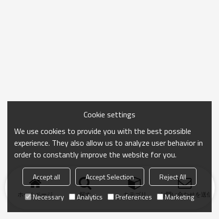
Cookie settings
We use cookies to provide you with the best possible
experience. They also allow us to analyze user behavior in
order to constantly improve the website for you.
Accept all
Accept Selection
Reject All
ホームページ
探す
カテゴリ
お問い合わせを送信
Necessary
Analytics
Preferences
Marketing