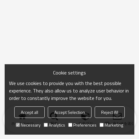
Cookie settings
We use cookies to provide you with the best possible
experience. They also allow us to analyze user behavior in
order to constantly improve the website for you.
Accept all
Accept Selection
Reject All
ホームページ
探す
カテゴリ
お問い合わせを送信
Necessary
Analytics
Preferences
Marketing