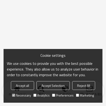
Cookie settings
We use cookies to provide you with the best possible
experience. They also allow us to analyze user behavior in
order to constantly improve the website for you.
Accept all
Accept Selection
Reject All
ホームページ
探す
カテゴリ
お問い合わせを送信
Necessary
Analytics
Preferences
Marketing