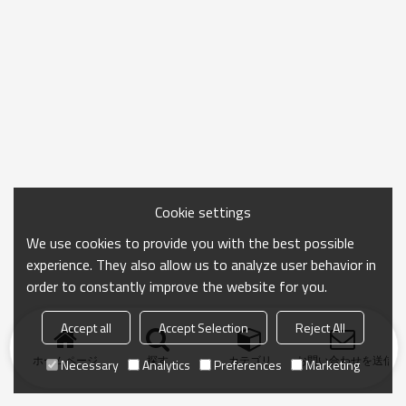
Cookie settings
We use cookies to provide you with the best possible
experience. They also allow us to analyze user behavior in
order to constantly improve the website for you.
Accept all
Accept Selection
Reject All
ホームページ
探す
カテゴリ
お問い合わせを送信
Necessary
Analytics
Preferences
Marketing