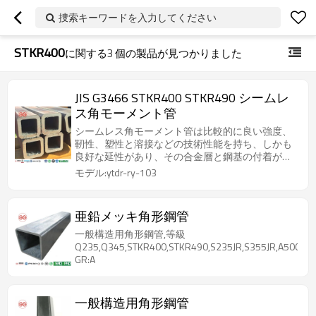
捜索キーワードを入力してください
STKR400
に関する
3
個の製品が見つかりました
JIS G3466 STKR400 STKR490 シームレ
ス角モーメント管
シームレス角モーメント管は比較的に良い強度、
靭性、塑性と溶接などの技術性能を持ち、しかも
良好な延性があり、その合金層と鋼基の付着が強
固である
モデル:ytdr-ry-103
亜鉛メッキ角形鋼管
一般構造用角形鋼管,等級
Q235,Q345,STKR400,STKR490,S235JR,S355JR,A500
GR:A
一般構造用角形鋼管