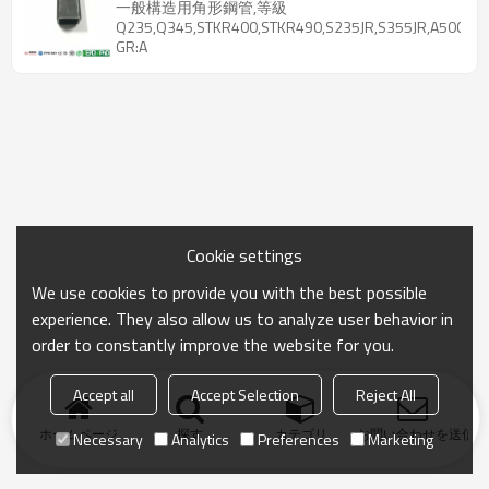
一般構造用角形鋼管,等級
Q235,Q345,STKR400,STKR490,S235JR,S355JR,A500
GR:A
Cookie settings
We use cookies to provide you with the best possible
experience. They also allow us to analyze user behavior in
order to constantly improve the website for you.
Accept all
Accept Selection
Reject All
ホームページ
探す
カテゴリ
お問い合わせを送信
Necessary
Analytics
Preferences
Marketing