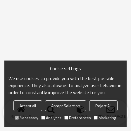
Cookie settings
We use cookies to provide you with the best possible
experience. They also allow us to analyze user behavior in
order to constantly improve the website for you.
Accept all
Accept Selection
Reject All
ホームページ
探す
カテゴリ
お問い合わせを送信
Necessary
Analytics
Preferences
Marketing