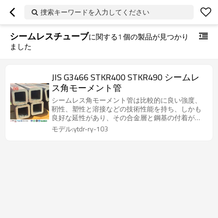
捜索キーワードを入力してください
シームレスチューブ
に関する
1
個の製品が見つかり
ました
JIS G3466 STKR400 STKR490 シームレ
ス角モーメント管
シームレス角モーメント管は比較的に良い強度、
靭性、塑性と溶接などの技術性能を持ち、しかも
良好な延性があり、その合金層と鋼基の付着が強
固である
モデル:ytdr-ry-103