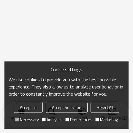
Cookie settings
We use cookies to provide you with the best possible
experience. They also allow us to analyze user behavior in
order to constantly improve the website for you.
Accept all
Accept Selection
Reject All
ホームページ
探す
カテゴリ
お問い合わせを送信
Necessary
Analytics
Preferences
Marketing