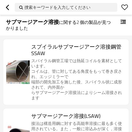
捜索キーワードを入力してください
サブマージアーク溶接
に関する
2
個の製品が見つ
かりました
スプイラルサブマージアーク溶接鋼管
SSAW
スパイラル鋼管工場では熱延コイルを素材として
います。
コイルは、管に対してある角度をもって巻き戻さ
れ、エッジミラーで
端部の開先加工を施した後、スパイラル状に成形
されて、内外面か
らサブマージアーク溶接法によりシーム溶接され
ます
サブマージアーク溶接(LSAW)
接法は構造用鋼に対する高能率溶接に最も多く使
用されている。また，一般に溶込みが深く，溶接