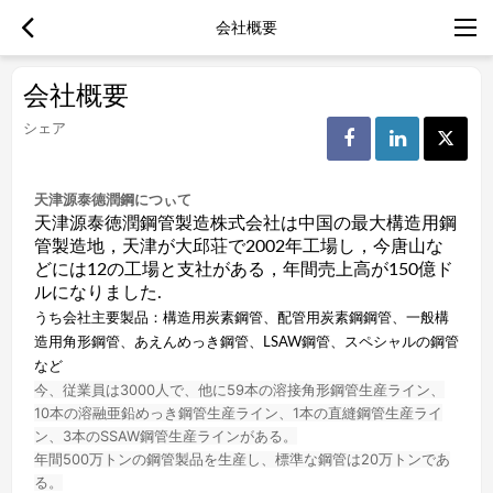
会社概要
会社概要
シェア
天津源泰德潤鋼につぃて
天津源泰徳潤鋼管製造株式会社は中国の最大構造用鋼
管製造地，天津が大邱荘で2002年工場し，今唐山な
どには12の工場と支社がある，年間売上高が150億ド
ルになりました.
うち会社主要製品：構造用炭素鋼管、配管用炭素鋼鋼管、一般構
造用角形鋼管、あえんめっき鋼管、LSAW鋼管、スペシャルの鋼管
など
今、従業員は3000人で、他に59本の溶接角形鋼管生産ライン、
10本の溶融亜鉛めっき鋼管生産ライン、1本の直縫鋼管生産ライ
ン、3本のSSAW鋼管生産ラインがある。
年間500万トンの鋼管製品を生産し、標準な
鋼管は20万トンであ
る。