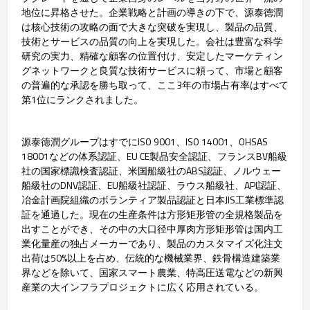
地位に昇格させた。企業戦略と計画の導きの下で、源泰徳潤
は核心技術の攻略の面で大きな突破を実現し、製品の品質、
技術とサービスの品質の向上を実現した。会社は豊富な科学
研究の実力、精確な顧客の位置付け、安定したマーケティン
グネットワークと良質な技術サービスに頼って、市場と顧客
の普遍的な承認を勝ち取って、ここ3年の市場占有率はすべて
第1位にランクされました。
源泰徳潤グループはすでにISO 9001、ISO 14001、OHSAS
18001などの体系認証、EU CE製品安全認証、フランスBV船級
社の国家標識検査認証、米国船級社のABS認証、ノルウェー
船級社のDNV認証、EU船級社認証、ラウス船級社、API認証、
冶金計画院組織のボランティア製品認証と日本JIS工業標準認
証を通過した。現在の生産条件は方形矩形管の全規格製品を
出すことができ、その中の大口径中厚肉方形矩形管は国内工
業化量産の独占メーカーであり、製品のカスタマイズ化注文
出荷は50%以上を占め、伝統的な機械業界、鉄骨構造建築業
界などを除いて、国家スマート農業、特高圧送電などの新興
産業の大インフラプロジェクトに広く応用されている。