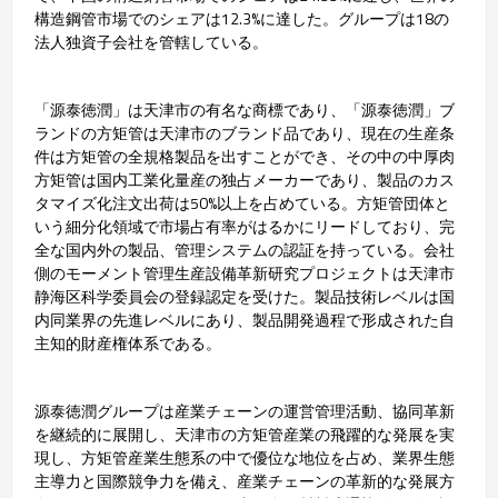
構造鋼管市場でのシェアは12.3%に達した。グループは18の
法人独資子会社を管轄している。
「源泰徳潤」は天津市の有名な商標であり、「源泰徳潤」ブ
ランドの方矩管は天津市のブランド品であり、現在の生産条
件は方矩管の全規格製品を出すことができ、その中の中厚肉
方矩管は国内工業化量産の独占メーカーであり、製品のカス
タマイズ化注文出荷は50%以上を占めている。方矩管団体と
いう細分化領域で市場占有率がはるかにリードしており、完
全な国内外の製品、管理システムの認証を持っている。会社
側のモーメント管理生産設備革新研究プロジェクトは天津市
静海区科学委員会の登録認定を受けた。製品技術レベルは国
内同業界の先進レベルにあり、製品開発過程で形成された自
主知的財産権体系である。
源泰徳潤グループは産業チェーンの運営管理活動、協同革新
を継続的に展開し、天津市の方矩管産業の飛躍的な発展を実
現し、方矩管産業生態系の中で優位な地位を占め、業界生態
主導力と国際競争力を備え、産業チェーンの革新的な発展方