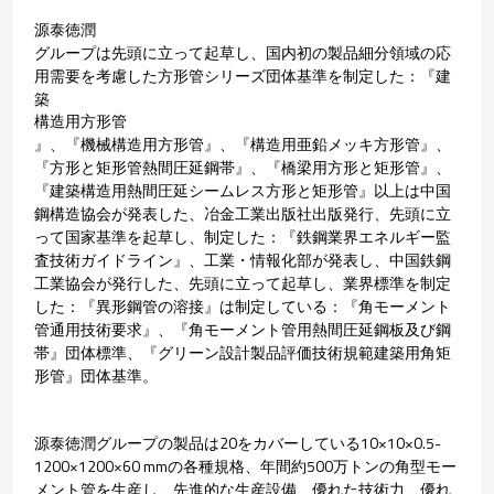
源泰徳潤
グループは先頭に立って起草し、国内初の製品細分領域の応
用需要を考慮した方形管シリーズ団体基準を制定した：『建
築
構造用方形管
』、『機械構造用方形管』、『構造用亜鉛メッキ方形管』、
『方形と矩形管熱間圧延鋼帯』、『橋梁用方形と矩形管』、
『建築構造用熱間圧延シームレス方形と矩形管』以上は中国
鋼構造協会が発表した、冶金工業出版社出版発行、先頭に立
って国家基準を起草し、制定した：『鉄鋼業界エネルギー監
査技術ガイドライン』、工業・情報化部が発表し、中国鉄鋼
工業協会が発行した、先頭に立って起草し、業界標準を制定
した：『異形鋼管の溶接』は制定している：『角モーメント
管通用技術要求』、『角モーメント管用熱間圧延鋼板及び鋼
帯』団体標準、『グリーン設計製品評価技術規範建築用角矩
形管』団体基準。
源泰徳潤グループの製品は20をカバーしている10×10×0.5-
1200×1200×60 mmの各種規格、年間約500万トンの角型モー
メント管を生産し、先進的な生産設備、優れた技術力、優れ