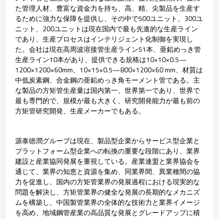
た管理人材、豊富な資金力を持ち、高、精、尖製品を生産す
るために強力な保障を提供し、その中で500ユニット、300ユ
ニット、200ユニットは現在国内で最も先進的な生産ライン
であり、生産プロセスはインテリジェント化制御を実現し
た。会社は現在高周波溶接管生産ライン51本、亜鉛めっき管
生産ライン10本があり、提供できる規格は10×10×0.5—
1200×1200×60mm、10×15×0.5—800×1200×60 mm、材質は
中低炭素鋼、合金鋼の亜鉛めっき角モーメント管である。主
な製品の方矩管生産量は国内第一、世界第一であり、世界で
最も専門的で、規模が最も大きく、研究開発能力が最も前の
方矩管研究開発、生産メーカーでもある。
源泰徳潤グループは現在、製品型企業からサービス型企業と
プラットフォーム型企業への転換の重要な段階にあり、業界
建設と産業協同発展を重視している。産業連盟と業界協会を
通じて、業界の知恵と資源を集め、同業界間、異業種間の協
力を促進し、国内の方矩管業界の発展過程における現実的な
問題を解決し、方矩管業界の健全な発展の長期的なメカニズ
ムを構築し、中国製管業界の全体的な技術力と業界イメージ
を高め、地域鋼管産業の高品質な発展とグレードアップに積