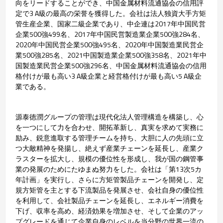
向をリードすることができ、中国金属材料流通協会の信用評
定で3 A級の最高の栄誉を獲得した。会社は法人独資大手方矩
管生産企業、国家二級企業であり、中企連は2017年中国民営
企業500強499名、2017年中国民営製造業企業500強284名、
2020年中国民営企業500強495名、2020年中国製造業民営企
業500強285名、2021中国製造業企業500強358名、2021年中
国製造業民営企業500強296名、中国金属材料流通協会の信用
格付けが最も高い3 A級企業と経営格付けが最も高い5 A級企
業である。
源泰徳潤グループの管理は現代化法人管理構造を構築し、心
を一つにして力を合わせ、開拓革新し、真実を求めて実務に
励み、鋭意進取する管理チームを持ち、大胆に人の先頭に立
つ大敵精神を発揚し、絶えず産業チェーンを延長し、産業ク
ラスターを拡大し、規模の優位性を形成し、我が国の鋼管事
業の発展のためにたゆまぬ努力をした。会社は「第13次5カ
年計画」を実行し、さらに方矩管製品チェーンを開発し、定
規方矩管を主とする下流製品を発展させ、会社自身の優位性
を利用して、会社製品チェーンを延長し、エネルギー消費を
下げ、収率を高め、経済効果を増加させ、そして企業のアッ
プグレードを通じて企業自身のレベルを当分野の世界一流の