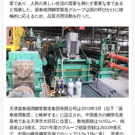
置であり、人民の美しい生活の需要を満たす重要な道である
と指摘した。源泰徳潤鋼管製造グループは国の呼びかけに積
極的に応えるため、品質月間活動を行った。
天津源泰徳潤鋼管製造集団有限公司は2010年3月（以下「源
泰徳潤集団」と略称する）に設立され、中国最大の鋼管生産
基地である天津市大邱荘に位置し、敷地面積は1450ムー、純
資産は23億元、2021年度のグループ総販売額は260.09億元
で、中国の構造鋼管市場でのシェアは24.33%に達し、世界の