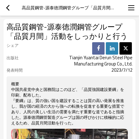
高品質鋼管-源泰徳潤鋼管グループ「品質月間」活動をしっかりと行う
高品質鋼管-源泰徳潤鋼管グループ
「品質月間」活動をしっかりと行う
シェア
Tianjin Yuantai Derun Steel Pipe
出版社
Manufacturing Group Co., Ltd.
2023/7/12
発表時間
概要
中国共産党中央と国務院はこのほど、「品質強国建設要綱」を
印刷、配布した。
『要綱』は、質の強い国を建設することは質の高い発展を推進
し、我が国の経済の大から強への転換を促進する重要な措置で
あり、人民の美しい生活の需要を満たす重要な道であると指摘
した。源泰徳潤鋼管製造グループは国の呼びかけに積極的に応
えるため、品質月間活動を行った。