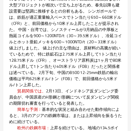
大型プロジェクトが相次いで立ち上がるため、春先以降も建
設需要は堅調に推移するとの分析もある。 シンガポールで
は、鉄筋が適正重量輸入ベースでトン当たり650～660米ドル
（CFR）と、前回価格から10米ドル上昇したことが提示され
た。 中国・台湾では、シノスティールが3月納品の中厚板と
熱延コイルを900～1200NTD/t（30～39.5米ドル）、冷延コイ
ルとホット亜鉛メッキを600～1000NTD/t（20～33米ドル）
値上げしました。 値上げの主な理由は、原材料の高騰が続い
ているためで、特に鉄鉱石は2.75米ドル上昇して1トン当たり
128.75米ドル（CFR）、オーストラリア原料炭は1ヶ月で80米
ドル上昇して1トン当たり405米ドル（FOB）だったと関係者
は述べている。 2月下旬、中国のB500 12-25mm鉄筋の輸出
価格は平均625米ドル/トン（FOB）で、前回価格から5米ド
ル/トン上昇した。
貿易関係では、
2月13日、インドネシア反ダンピング委
員会が、中国原産のH形鋼とI形鋼について反ダンピング関税
の期限切れ審査を行っていると発表した。
簡単な予測：
基本的な状況と組み合わせた動作傾向によ
ると、3月のアジアの鉄鋼市場は、または上昇傾向を振るうた
めに続けている。
欧州の鉄鋼市場：
上昇を続けている。 地域の134.5ポイ