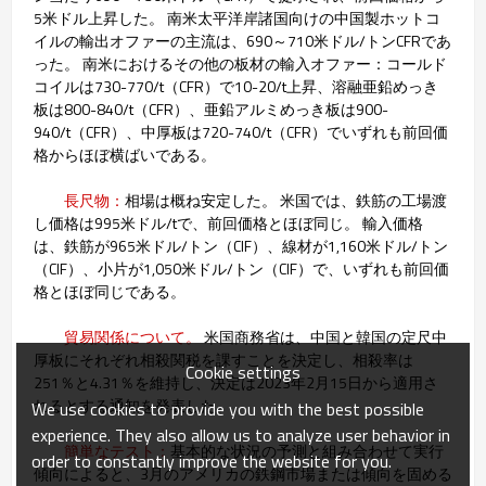
5米ドル上昇した。 南米太平洋岸諸国向けの中国製ホットコ
イルの輸出オファーの主流は、690～710米ドル/トンCFRであ
った。 南米におけるその他の板材の輸入オファー：コールド
コイルは730-770/t（CFR）で10-20/t上昇、溶融亜鉛めっき
板は800-840/t（CFR）、亜鉛アルミめっき板は900-
940/t（CFR）、中厚板は720-740/t（CFR）でいずれも前回価
格からほぼ横ばいである。
長尺物：
相場は概ね安定した。 米国では、鉄筋の工場渡
し価格は995米ドル/tで、前回価格とほぼ同じ。 輸入価格
は、鉄筋が965米ドル/トン（CIF）、線材が1,160米ドル/トン
（CIF）、小片が1,050米ドル/トン（CIF）で、いずれも前回価
格とほぼ同じである。
貿易関係について。
米国商務省は、中国と韓国の定尺中
厚板にそれぞれ相殺関税を課すことを決定し、相殺率は
Cookie settings
251％と4.31％を維持し、決定は2023年2月15日から適用さ
れるとする通知を発表した。
We use cookies to provide you with the best possible
experience. They also allow us to analyze user behavior in
簡単なテスト：
基本的な状況の予測と組み合わせて実行
order to constantly improve the website for you.
傾向によると、3月のアメリカの鉄鋼市場または傾向を固める