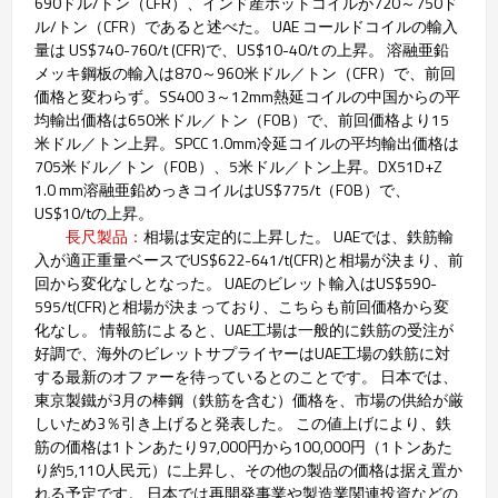
690ドル/トン（CFR）、インド産ホットコイルが720～750ド
ル/トン（CFR）であると述べた。 UAE コールドコイルの輸入
量は US$740-760/t (CFR)で、US$10-40/t の上昇。 溶融亜鉛
メッキ鋼板の輸入は870～960米ドル／トン（CFR）で、前回
価格と変わらず。SS400 3～12mm熱延コイルの中国からの平
均輸出価格は650米ドル／トン（FOB）で、前回価格より15
米ドル／トン上昇。SPCC 1.0mm冷延コイルの平均輸出価格は
705米ドル／トン（FOB）、5米ドル／トン上昇。DX51D+Z
1.0 mm溶融亜鉛めっきコイルはUS$775/t（FOB）で、
US$10/tの上昇。
長尺製品：
相場は安定的に上昇した。 UAEでは、鉄筋輸
入が適正重量ベースでUS$622-641/t(CFR)と相場が決まり、前
回から変化なしとなった。 UAEのビレット輸入はUS$590-
595/t(CFR)と相場が決まっており、こちらも前回価格から変
化なし。 情報筋によると、UAE工場は一般的に鉄筋の受注が
好調で、海外のビレットサプライヤーはUAE工場の鉄筋に対
する最新のオファーを待っているとのことです。 日本では、
東京製鐵が3月の棒鋼（鉄筋を含む）価格を、市場の供給が厳
しいため3％引き上げると発表した。 この値上げにより、鉄
筋の価格は1トンあたり97,000円から100,000円（1トンあた
り約5,110人民元）に上昇し、その他の製品の価格は据え置か
れる予定です。 日本では再開発事業や製造業関連投資などの