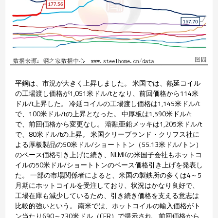
平鋼は、市況が大きく上昇しました。 米国では、熱延コイル
の工場渡し価格が1,051米ドル/tとなり、前回価格から114米
ドル/t上昇した。 冷延コイルの工場渡し価格は1,145米ドル/t
で、100米ドル/tの上昇となった。 中厚板は1,590米ドル/t
で、前回価格から変更なし。 溶融亜鉛メッキは1,205米ドル/t
で、80米ドル/tの上昇。 米国クリーブランド・クリフス社に
よる厚板製品の50米ドル/ショートトン（55.13米ドル/トン）
のベース価格引き上げに続き、NLMKの米国子会社もホットコ
イルの50米ドル/ショートトンのベース価格引き上げを発表し
た。 一部の市場関係者によると、米国の製鉄所の多くは4～5
月期にホットコイルを受注しており、状況はかなり良好で、
工場在庫も減少しているため、引き続き価格を支える意志は
比較的強いという。 南米では、ホットコイルの輸入価格がト
ン当たり690～730米ドル（CFR）で提示され、前回価格から