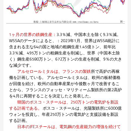
1ヶ月の世界の鉄鋼生産：
3.3％減、中国本土を除く9.3％減。
WSSAのデータによると、：2023年1月、世界はWSSA統計に
含まれる主な64の国と地域の粗鋼生産1.45億トン、前年比
3.3％減、495万トンの粗鋼生産を削減し、世界（中国本土除
く）鋼生産6580万トン、672万トンの生産を削減、9％の大き
な減少です。
アルセロールミタルは、フランスの製鉄
所で高炉の再稼
働を計画している。 アルセロールミタルは、欧州の板材価格
が回復を続け、欧州の自動車産業が今後数ヶ月で改善するこ
とから、フランスのフォッセ・マリティーム製鉄所の第2高炉
を4月に再開することを決定したと発表した。
韓国のポスコ・スチールは、250万トンの電気炉を新設
する計画である。
ポスコ・スチールは、光陽製鉄所に6000億
ウォンを投資し、年産250万トンの電気炉と支援設備を新設
する計画。
日本のJFEスチールは、電気鋼の生産能力の増強を続けて