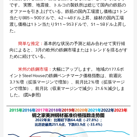
です。 実際、地震後、トルコの製鉄所は総じて国内の鉄筋の
オファーを引き上げている。鉄筋の国内工場渡し価格は1トン
当たり885～900ドルで、42～48ドル上昇、線材の国内工場
渡し価格は1トン当たり911～953ドルで、51～58ドル上昇し
た。
簡単な推定：
基本的な状況の予測と組み合わせて実行傾
向によると、3月の欧州の鉄鋼市場またはトレンドを揺るがす
ために続けている。
米州の鉄鋼市場：
大幅にアップします。 地域の177.6ポ
イントSteel Houseの鉄鋼ベンチマーク価格指数は、前週比
3.7％増（拡張マージンで増加）、前月比2％増（拡張マージ
ンで増加）、前月比（収束マージンで減少）21.6％減少しま
した。 (図4参照)