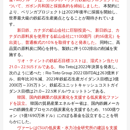
ついて、ガボン共和国と採掘条約を締結しました。
本契約に
より、ベリンガプロジェクトは2023年後半に採掘を開始し、
世界最大級の鉄鉱石生産拠点となることが期待されていま
す。
新日鉄、カナダの鉱山会社に巨額投資へ。 新日鉄は、カ
ナダの原料炭を使用する鉱山会社に1100億円（約56億元）を
出資し、普通株式の10％を取得すると発表した。
同時に、高
品質の原料炭に関心を持ち、製鉄に伴うCO2排出の削減を実
施する。
リオ・ティントの鉄鉱石目標コストは、湿式トン当たり
21.0～22.5USドルである。
Rio Tintoは2022年決算を発表し、
次のように述べた：Rio Tinto Group 2022 EBITDAは263億米ド
ル、前年比30％減、2023年鉄鉱石生産ガイダンス目標は3億
2000万～335万トン、鉄鉱石ユニットキャッシュコストガイ
ダンス目標は21.0～22.5米ドル/ウェットトンである。
韓国、国内鉄鋼業の脱炭素化を支援する低炭素化ファン
ドを設立。
韓国の貿易産業エネルギー省は、国内鉄鋼メーカ
ーの鉄鋼生産プロセスの脱炭素化を支援するため、1500億ウ
ォン（1億1690万米ドル）にのぼる基金を設立することを明
らかにした。
ヴァーレはCSUの低炭素・水力冶金研究所の建設を支援