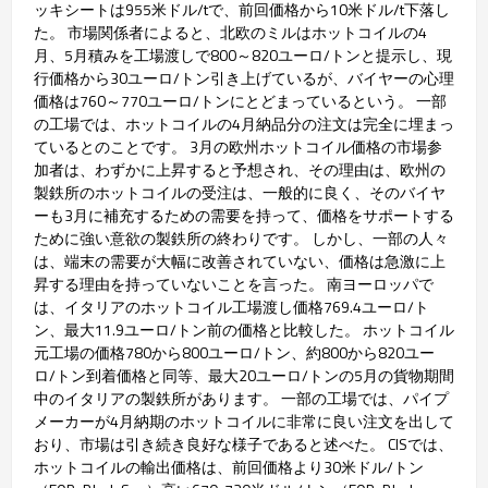
ッキシートは955米ドル/tで、前回価格から10米ドル/t下落し
た。 市場関係者によると、北欧のミルはホットコイルの4
月、5月積みを工場渡しで800～820ユーロ/トンと提示し、現
行価格から30ユーロ/トン引き上げているが、バイヤーの心理
価格は760～770ユーロ/トンにとどまっているという。 一部
の工場では、ホットコイルの4月納品分の注文は完全に埋まっ
ているとのことです。 3月の欧州ホットコイル価格の市場参
加者は、わずかに上昇すると予想され、その理由は、欧州の
製鉄所のホットコイルの受注は、一般的に良く、そのバイヤ
ーも3月に補充するための需要を持って、価格をサポートする
ために強い意欲の製鉄所の終わりです。 しかし、一部の人々
は、端末の需要が大幅に改善されていない、価格は急激に上
昇する理由を持っていないことを言った。 南ヨーロッパで
は、イタリアのホットコイル工場渡し価格769.4ユーロ/ト
ン、最大11.9ユーロ/トン前の価格と比較した。 ホットコイル
元工場の価格780から800ユーロ/トン、約800から820ユー
ロ/トン到着価格と同等、最大20ユーロ/トンの5月の貨物期間
中のイタリアの製鉄所があります。 一部の工場では、パイプ
メーカーが4月納期のホットコイルに非常に良い注文を出して
おり、市場は引き続き良好な様子であると述べた。 CISでは、
ホットコイルの輸出価格は、前回価格より30米ドル/トン