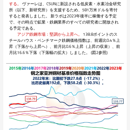
する。
ヴァーレは、CSUNに新設される低炭素・水素冶金研究
所（以下、新研究所）を支援するため、581万米ドルを寄付
すると発表しました。 新ラボは2023年後半に稼働する予定
で、その時点で鉱業・鉄鋼業界のすべての研究者に開放され
る予定である。
アジア鉄鋼市場：堅調から上昇へ。
138.8ポイントのス
チールハウス・ベンチマーク鉄鋼価格指数は、前週比0.4％上
昇（下落から上昇へ）、前月比0.6％上昇（上昇の収束）、前
月比16.6％下落（下落幅の拡大）しました。 (図2参照)