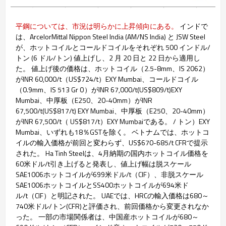
平鋼については、市況は明らかに上昇傾向にある。
インドで
は、ArcelorMittal Nippon Steel India (AM/NS India) と JSW Steel
が、ホットコイルとコールドコイルをそれぞれ 500 インドル/
トン (6 ドル/トン) 値上げし、2 月 20 日と 22 日から適用し
た。 値上げ後の価格は、ホットコイル（2.5-8mm、IS 2062）
がINR 60,000/t（US$724/t）EXY Mumbai、コールドコイル
（0.9mm、IS 513 Gr O）がINR 67,000/t(US$809/t)EXY
Mumbai、中厚板（E250、20-40mm）がINR
67,500/t(US$817/t) EXY Mumbai、中厚板（E250、20-40mm）
がINR 67,500/t（ US$817/t）EXY Mumbaiである。 / トン）EXY
Mumbai、いずれも18％GSTを除く。 ベトナムでは、ホットコ
イルの輸入価格が前回と変わらず、US$670-685/t CFRで提示
された。 Ha Tinh Steelは、4月納期の国内ホットコイル価格を
60米ドル/t引き上げると発表し、値上げ幅は脱スケール
SAE1006ホットコイルが699米ドル/t（CIF）、非脱スケール
SAE1006ホットコイルとSS400ホットコイルが694米ド
ル/t（CIF）と明記された。 UAEでは、HRCの輸入価格は680～
740米ドル/トン(CFR)と評価され、前回価格から変更されなか
った。 一部の市場関係者は、中国産ホットコイルが680～