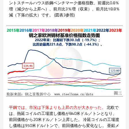
ントスチールハウス鉄鋼ベンチマーク価格指数、前週比0.8％
増（減少から上昇へ）、前月比3％増（収束）、前月比18.8％
減（下落の拡大）です。 (図表3参照)
平鋼では、市況は下落よりも上昇の方が大きかった。
北欧で
は、熱延コイルの工場渡し価格が840米ドル／トンとなり、
前回価格から20米ドル／トン上昇した。 冷延コイルの工場渡
し価格は950米ドル/トンで、前回価格から変化なし。 亜鉛メ