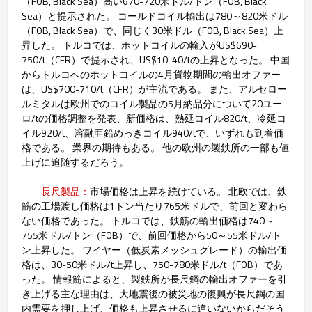
（FOB, Black Sea）高い670-720米ドル/トン（FOB, Black
Sea）と提示された。 コールドコイル輸出は780～820米ドル
（FOB, Black Sea）で、同じく30米ドル（FOB, Black Sea）上
昇した。 トルコでは、ホットコイルの輸入がUS$690-
750/t（CFR）で提示され、US$10-40/tの上昇となった。 中国
からトルコへのホットコイルの4月貨物期間の輸出オファー
は、US$700-710/t（CFR）が主流である。 また、アルセロー
ルミタルは欧州でのコイル製品の5月納品分について20ユー
ロ/tの価格調整を発表、新価格は、熱延コイル820/t、冷延コ
イル920/t、溶融亜鉛めっきコイル940/tで、いずれも到着価
格である。 業界の期待もある。 他の欧州の製鉄所の一部も値
上げに追随するだろう。
長尺製品：
市場価格は上昇を続けている。 北欧では、鉄
筋の工場渡し価格は1トン当たり765米ドルで、前回と変わら
ない価格であった。 トルコでは、鉄筋の輸出価格は740～
755米ドル/トン（FOB）で、前回価格から50～55米ドル/ト
ン上昇した。 ワイヤー（低炭素メッシュグレード）の輸出価
格は、30-50米ドル/t上昇し、750-780米ドル/t（FOB）であ
った。 情報筋によると、製鉄所が長尺鋼の輸出オファーを引
き上げる主な理由は、大地震後の被災地の復興が長尺鋼の国
内需要を押し上げ、価格も上昇させるに違いないからだそう