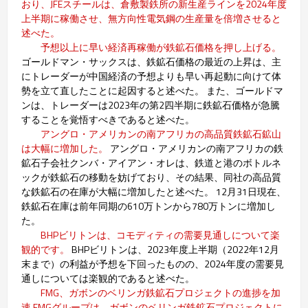
おり、JFEスチールは、倉敷製鉄所の新生産ラインを2024年度
上半期に稼働させ、無方向性電気鋼の生産量を倍増させると
述べた。
予想以上に早い経済再稼働が鉄鉱石価格を押し上げる。
ゴールドマン・サックスは、鉄鉱石価格の最近の上昇は、主
にトレーダーが中国経済の予想よりも早い再起動に向けて体
勢を立て直したことに起因すると述べた。 また、ゴールドマ
ンは、トレーダーは2023年の第2四半期に鉄鉱石価格が急騰
することを覚悟すべきであると述べた。
アングロ・アメリカンの南アフリカの高品質鉄鉱石鉱山
は大幅に増加した。
アングロ・アメリカンの南アフリカの鉄
鉱石子会社クンバ・アイアン・オレは、鉄道と港のボトルネ
ックが鉄鉱石の移動を妨げており、その結果、同社の高品質
な鉄鉱石の在庫が大幅に増加したと述べた。 12月31日現在、
鉄鉱石在庫は前年同期の610万トンから780万トンに増加し
た。
BHPビリトンは、コモディティの需要見通しについて楽
観的です。
BHPビリトンは、2023年度上半期（2022年12月
末まで）の利益が予想を下回ったものの、2024年度の需要見
通しについては楽観的であると述べた。
FMG、ガボンのベリンガ鉄鉱石プロジェクトの進捗を加
速 FMGグループは、ガボンのベリンガ鉄鉱石プロジェクトに