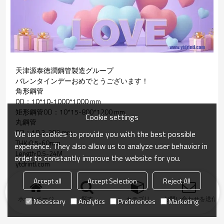
天津源泰徳潤鋼管製造グループ
バレンタインデーおめでとうございます！
角形鋼管
OD：10*10-1000*1000 mm
矩形鋼管OD：10*15-800*1200 mm
Cookie settings
丸鋼管
OD：10.3-202 mm
We use cookies to provide you with the best possible
THK:0.5-60mm
experience. They also allow us to analyze user behavior in
Length:0.5-24M
order to constantly improve the website for you.
ytdrintl.com
yuantaisteelpipe.com
Accept all
Accept Selection
Reject All
ホームページ
探す
カテゴリ
お問い合わせを送信
Necessary
Analytics
Preferences
Marketing