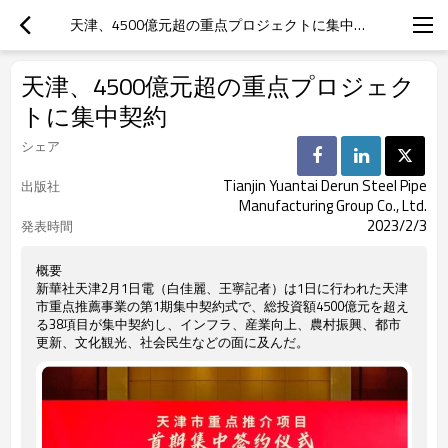
天津、4500億元超の重点プロジェクトに集中契約
天津、4500億元超の重点プロジェク
トに集中契約
シェア
Tianjin Yuantai Derun Steel Pipe
出版社
Manufacturing Group Co., Ltd.
2023/2/3
発表時間
概要
新華社天津2月1日電（白佳麗、王寧記者）は1日に行われた天津
市重点推薦事業の第1期集中契約式で、総投資額4500億元を超え
る38項目が集中契約し、インフラ、産業向上、農村振興、都市
更新、文化観光、社会民生などの面に及んだ。