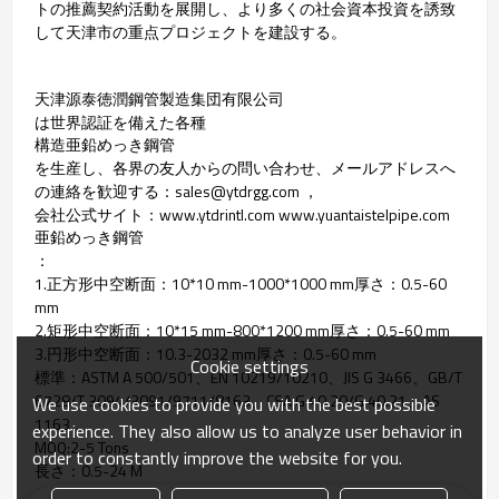
トの推薦契約活動を展開し、より多くの社会資本投資を誘致
して天津市の重点プロジェクトを建設する。
天津源泰徳潤鋼管製造集団有限公司
は世界認証を備えた各種
構造亜鉛めっき鋼管
を生産し、各界の友人からの問い合わせ、メールアドレスへ
の連絡を歓迎する：sales@ytdrgg.com ，
会社公式サイト：www.ytdrintl.com www.yuantaistelpipe.com
亜鉛めっき鋼管
：
1.正方形中空断面：10*10 mm-1000*1000 mm厚さ：0.5-60
mm
2.矩形中空断面：10*15 mm-800*1200 mm厚さ：0.5-60 mm
3.円形中空断面：10.3-2032 mm厚さ：0.5-60 mm
Cookie settings
標準：ASTM A 500/501、EN 10219/10210、JIS G 3466、GB/T
6728/T 3094/3091/9711/8163、CSA G 40.20/G 40.21、AS
We use cookies to provide you with the best possible
1163
experience. They also allow us to analyze user behavior in
MOQ:2-5 Tons
order to constantly improve the website for you.
長さ：0.5-24 M
生産能力：1000000トン年間