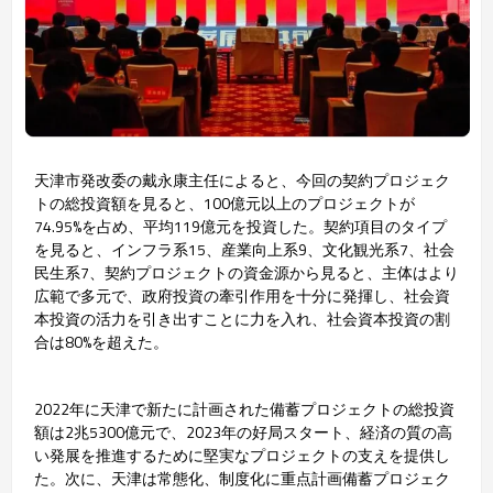
天津市発改委の戴永康主任によると、今回の契約プロジェク
トの総投資額を見ると、100億元以上のプロジェクトが
74.95%を占め、平均119億元を投資した。契約項目のタイプ
を見ると、インフラ系15、産業向上系9、文化観光系7、社会
民生系7、契約プロジェクトの資金源から見ると、主体はより
広範で多元で、政府投資の牽引作用を十分に発揮し、社会資
本投資の活力を引き出すことに力を入れ、社会資本投資の割
合は80%を超えた。
2022年に天津で新たに計画された備蓄プロジェクトの総投資
額は2兆5300億元で、2023年の好局スタート、経済の質の高
い発展を推進するために堅実なプロジェクトの支えを提供し
た。次に、天津は常態化、制度化に重点計画備蓄プロジェク