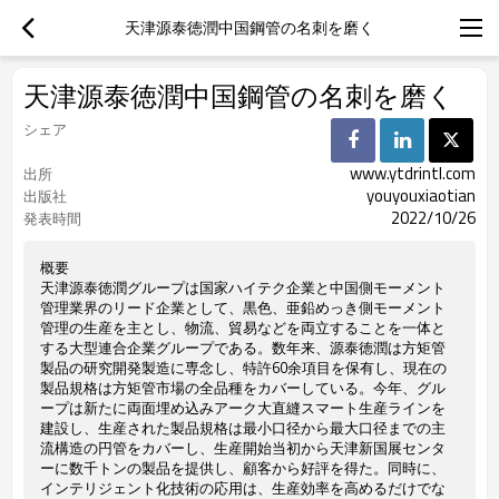
天津源泰徳潤中国鋼管の名刺を磨く
天津源泰徳潤中国鋼管の名刺を磨く
シェア
www.ytdrintl.com
出所
youyouxiaotian
出版社
2022/10/26
発表時間
概要
天津源泰徳潤グループは国家ハイテク企業と中国側モーメント
管理業界のリード企業として、黒色、亜鉛めっき側モーメント
管理の生産を主とし、物流、貿易などを両立することを一体と
する大型連合企業グループである。数年来、源泰徳潤は方矩管
製品の研究開発製造に専念し、特許60余項目を保有し、現在の
製品規格は方矩管市場の全品種をカバーしている。今年、グル
ープは新たに両面埋め込みアーク大直縫スマート生産ラインを
建設し、生産された製品規格は最小口径から最大口径までの主
流構造の円管をカバーし、生産開始当初から天津新国展センタ
ーに数千トンの製品を提供し、顧客から好評を得た。同時に、
インテリジェント化技術の応用は、生産効率を高めるだけでな