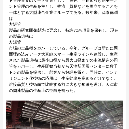
ト管理業界のリード企業として、黒色、亜鉛めっき側モーメ
ント管理の生産を主とし、物流、貿易などを両立することを
一体とする大型連合企業グループである。数年来、源泰徳潤
は
方矩管
製品の研究開発製造に専念し、特許70余項目を保有し、現在
の製品規格は
方矩管
市場の全品種をカバーしている。今年、グループは新たに両
面埋め込みアーク大直縫スマート生産ラインを建設し、生産
された製品規格は最小口径から最大口径までの主流構造の円
管をカバーし、生産開始当初から天津新国展センターに数千
トンの製品を提供し、顧客から好評を得た。同時に、インテ
リジェント化技術の応用は、生産効率を高めるだけでなく、
溶接品質と技術面で比較する前に大きな飛躍を遂げ、天津市
の関連製品の生産上の空白を補った。