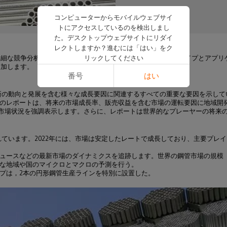
コンピューターからモバイルウェブサイ
トにアクセスしているのを検出しまし
た。デスクトップウェブサイトにリダイ
レクトしますか？進むには「はい」をク
む詳細な競争分析を示しています。本研究は、メーカー、地域、タイプとアプ
リックしてください
追加します。
番号
はい
る最新の動向と発展を含む様々な成長要因に関連するすべての重要な要因を示し
のレポートは、将来の市場成長率、販売収益を含む市場の運転要因に地域開
の市場状況を強調表示します。さらに、レポートは世界的なプレーヤーの将来
想されています。2022年には、市場は安定したレートで成長しており、主要プ
ュースなどの最新市場のダイナミクスを追跡します。世界の鋼管市場の規模
な地域や国のマイクロとマクロの予測を行う。
プは，2本の円形鋼管生産ラインを特別に設置した。