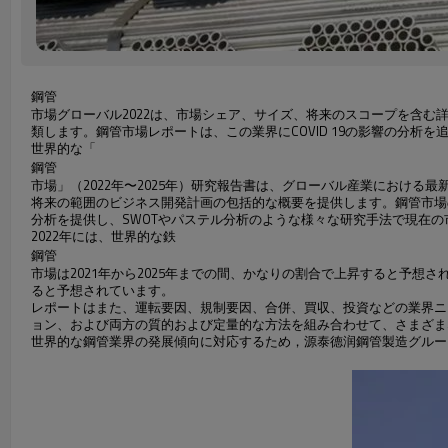
鋼管
市場グローバル2022は、市場シェア、サイズ、将来のスコープを含
類します。鋼管市場レポートは、この業界にCOVID 19の影響の分析を
世界的な「
鋼管
市場」（2022年〜2025年）研究報告書は、グローバル産業におけ
将来の範囲のビジネス開発計画の包括的な概要を提供します。鋼管市場
分析を提供し、SWOTやパステル分析のような様々な研究手法で現在
2022年には、世界的な鉄
鋼管
市場は2021年から2025年までの間、かなりの割合で上昇すると予
ると予想されています。
レポートはまた、運転要因、規制要因、合併、買収、投資などの業界ニ
ョン、および両方の質的および定量的な方法を組み合わせて、さまざま
世界的な鋼管業界の発展傾向に対応するため，源泰德润鋼管製造グルー