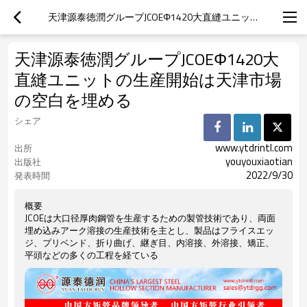
天津源泰徳潤グループJCOEΦ1420大直縫ユニットの生産開始は天津市場の空白を埋める
天津源泰徳潤グループJCOEΦ1420大
直縫ユニットの生産開始は天津市場
の空白を埋める
シェア
www.ytdrintl.com
出所
youyouxiaotian
出版社
2022/9/30
発表時間
概要
JCOEは大口径厚肉鋼管を生産するための製管技術であり、両面
埋め込みアーク溶接の生産技術を主とし、製品はフライスエッ
ジ、プリベンド、折り曲げ、継ぎ目、内溶接、外溶接、矯正、
平頭などの多くの工程を経ている