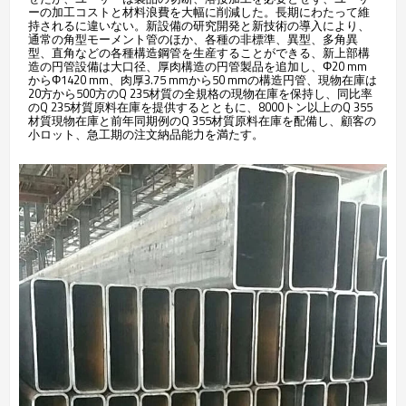
ーの加工コストと材料浪費を大幅に削減した。長期にわたって維
持されるに違いない。新設備の研究開発と新技術の導入により、
通常の角型モーメント管のほか、各種の非標準、異型、多角異
型、直角などの各種構造鋼管を生産することができる、新上部構
造の円管設備は大口径、厚肉構造の円管製品を追加し、Φ20 mm
からΦ1420 mm、肉厚3.75 mmから50 mmの構造円管、現物在庫は
20方から500方のQ 235材質の全規格の現物在庫を保持し、同比率
のQ 235材質原料在庫を提供するとともに、8000トン以上のQ 355
材質現物在庫と前年同期例のQ 355材質原料在庫を配備し、顧客の
小ロット、急工期の注文納品能力を満たす。