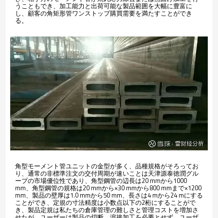
うこともでき、加工能力と出荷可能な製品範囲を大幅に豊富に
し、顧客の角矩形管ワンストップ購買需要を満たすことができ
る。
角型モーメント管ユニットの金型が多く、品種規格がそろってお
り、通常の非標準注文の交付周期が速いことは天津源泰徳潤グル
ープの市場優位性であり、角型鋼管の辺長は20 mmから1000
mm、角型鋼管の規格は20 mmから×30 mmから800 mmまで×1200
mm、製品の壁厚は1.0 mmから50 mm、長さは4 mから24 mにする
ことができ、定規の寸法精度は小数点以下の2桁にすることがで
き、製品定規は私たちの倉庫管理の難しさと管理コストを増加さ
せたが、ユーザーは製品の切断、溶接加工を必要とせず、ユーザ