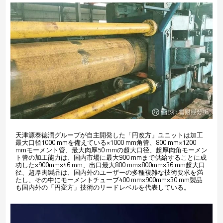
天津源泰徳潤グループが自主開発した「円改方」ユニットは加工
最大口径1000 mmを備えている×1000 mm角管、800 mm×1200
mmモーメント管、最大肉厚50 mmの超大口径、超厚肉角モーメン
ト管の加工能力は、国内市場に最大900 mmまで供給することに成
功した×900mm×46 mm、出口最大800 mm×800mm×36 mm超大口
径、超厚肉製品は、国内外のユーザーの多種複雑な技術要求を満
たし、その中にモーメントチューブ400 mm×900mm×30 mm製品
も国内外の「円変方」技術のリードレベルを代表している。