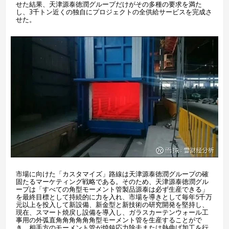
せた結果、天津源泰徳潤グループだけがその多種の要求を満た
し、3千トン近くの独自にプロジェクトの全供給サービスを完成さ
せた。
市場に向けた「カスタマイズ」路線は天津源泰徳潤グループの確
固たるマーケティング戦略である。そのため、天津源泰徳潤グル
ープは「すべての角型モーメント管製品源泰は必ず生産できる」
を最終目標として持続的に力を入れ、市場を導きとして毎年5千万
元以上を投入して新設備、新金型と新技術の研究開発を堅持し、
現在、スマート焼戻し設備を導入し、ガラスカーテンウォール工
事用の外弧直角角角角角角型モーメント管を生産することがで
き、相手方のモーメント管が焼鈍応力除去または熱曲げ加工を行