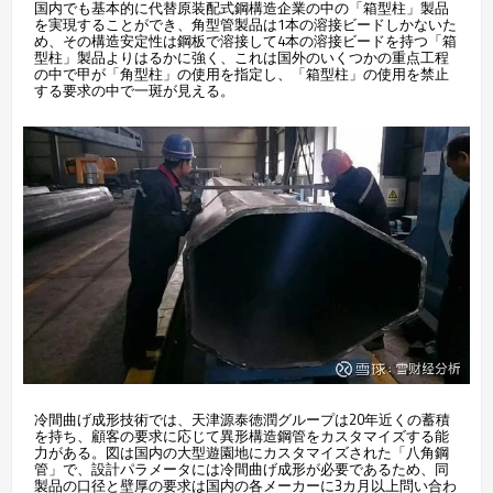
国内でも基本的に代替原装配式鋼構造企業の中の「箱型柱」製品
を実現することができ、角型管製品は1本の溶接ビードしかないた
め、その構造安定性は鋼板で溶接して4本の溶接ビードを持つ「箱
型柱」製品よりはるかに強く、これは国外のいくつかの重点工程
の中で甲が「角型柱」の使用を指定し、「箱型柱」の使用を禁止
する要求の中で一斑が見える。
冷間曲げ成形技術では、天津源泰徳潤グループは20年近くの蓄積
を持ち、顧客の要求に応じて異形構造鋼管をカスタマイズする能
力がある。図は国内の大型遊園地にカスタマイズされた「八角鋼
管」で、設計パラメータには冷間曲げ成形が必要であるため、同
製品の口径と壁厚の要求は国内の各メーカーに3カ月以上問い合わ