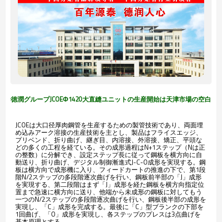
源泰徳潤グループJCOEΦ1420大直縫ユニットの生産開始は天津市場の空白を
JCOEは大口径厚肉鋼管を生産するための製管技術であり、両面埋
め込みアーク溶接の生産技術を主とし、製品はフライスエッジ、
プリベンド、折り曲げ、継ぎ目、内溶接、外溶接、矯正、平頭な
どの多くの工程を経ている。その成形過程はN+1ステップ（Nは正
の整数）に分解でき、設定ステップ長に従って鋼板を横方向に自
動送り、折り曲げ、デジタル制御漸進式J-C-O成形を実現する。鋼
板は横方向で成形機に入り、フィードカートの推進の下で、第1段
階N/2ステップの多段階逐次曲げを行い、鋼板前半部の「J」成形
を実現する、第二段階はまず「J」成形を経た鋼板を横方向指定位
置まで急速に横方向に送り、他端から未成形の鋼板に対してもう
一つのN/2ステップの多段階逐次曲げを行い、鋼板後半部の成形を
実現し、「C」成形を完成する。最後に「C」型ブランクの下部を
1回曲げ、「O」成形を実現し、各ステップのプレスは3点曲げを
基本原理とする。