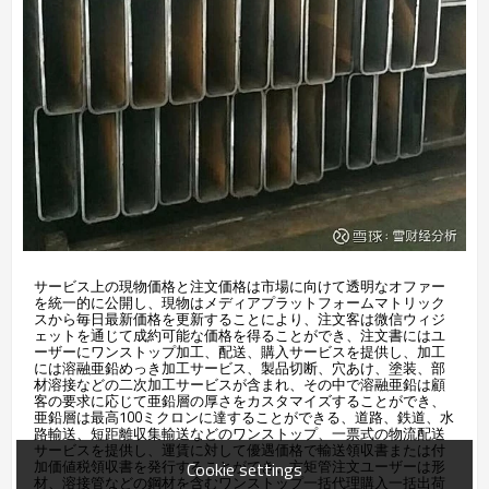
サービス上の現物価格と注文価格は市場に向けて透明なオファー
を統一的に公開し、現物はメディアプラットフォームマトリック
スから毎日最新価格を更新することにより、注文客は微信ウィジ
ェットを通じて成約可能な価格を得ることができ、注文書にはユ
ーザーにワンストップ加工、配送、購入サービスを提供し、加工
には溶融亜鉛めっき加工サービス、製品切断、穴あけ、塗装、部
材溶接などの二次加工サービスが含まれ、その中で溶融亜鉛は顧
客の要求に応じて亜鉛層の厚さをカスタマイズすることができ、
亜鉛層は最高100ミクロンに達することができる、道路、鉄道、水
路輸送、短距離収集輸送などのワンストップ、一票式の物流配送
サービスを提供し、運賃に対して優遇価格で輸送領収書または付
加価値税領収書を発行することができ、方矩管注文ユーザーは形
Cookie settings
材、溶接管などの鋼材を含むワンストップ一括代理購入一括出荷