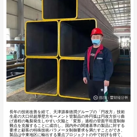
長年の技術改善を経て、天津源泰徳潤グループの「円改方」技術
生産の大口径超厚壁方モーメント管製品の外円弧は円改方折り曲
げ過程の亀裂発生しやすい欠陥と「変形」過程の管面平坦度制御
難点を克服することに成功し、国内外の関連基準の製品に対する
要求と顧客の特殊技術パラメータ制御要求を満たすことができ、
製品は中東地区に輸出する重点プロジェクトの中で好評を得て、