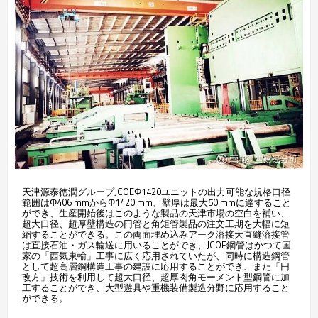
天津源泰徳潤グループJCOEΦ1420ユニットの出力可能な規格口径
範囲はΦ406 mmからΦ1420 mm、壁厚は最大50 mmに達すること
ができ、生産開始後はこのような製品の天津市場の空白を補い、
超大口径、超厚壁構造の円管と角矩管製品の注文工期を大幅に短
縮することができる。この両面埋め込みアーク溶接大直縫溶接管
は直接石油・ガス輸送に用いることができ、JCOE鋼管はかつて国
家の「西気東輸」工事に広く応用されていたが、同時に構造鋼管
として超高層鋼構造工事の建設に応用することができ、また「円
改方」技術を利用して超大口径、超厚肉角モーメント型鋼管に加
工することができ、大型遊具や重機装備製造分野に応用すること
ができる。