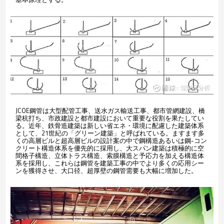
JCOE鋼管は大型配管工事、送水ガス輸送工事、都市管網建設、橋
梁杭打ち、市政建設と都市建設において重要な役割を果たしてい
る。近年、鉄骨造建築は新しい省エネ・環境に配慮した建築体系
として、21世紀の「グリーン建築」と呼ばれている。ますます多
くの高層ビルと超高層ビルの設計案の中で鋼構造あるいは鋼-コン
クリート構造体系を優先的に採用し、大スパン建築は積極的に空
間格子構造、立体トラス構造、索膜構造と予応力を加える構造体
系を採用し、これらは鋼管を建築工事の中でより多くの応用シー
ンを獲得させ、大口径、超厚壁の鋼管需要も大幅に増加した。