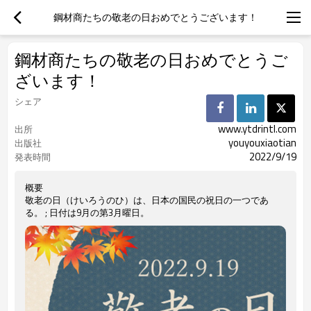
鋼材商たちの敬老の日おめでとうございます！
鋼材商たちの敬老の日おめでとうご
ざいます！
シェア
www.ytdrintl.com
出所
youyouxiaotian
出版社
2022/9/19
発表時間
概要
敬老の日（けいろうのひ）は、日本の国民の祝日の一つであ
る。 ; 日付は9月の第3月曜日。