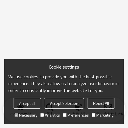
Cookie settings
We use cookies to provide you with the best possible
experience. They also allow us to analyze user behavior in
order to constantly improve the website for you.
Accept all
Accept Selection
Reject All
ホームページ
探す
カテゴリ
お問い合わせを送信
Necessary
Analytics
Preferences
Marketing