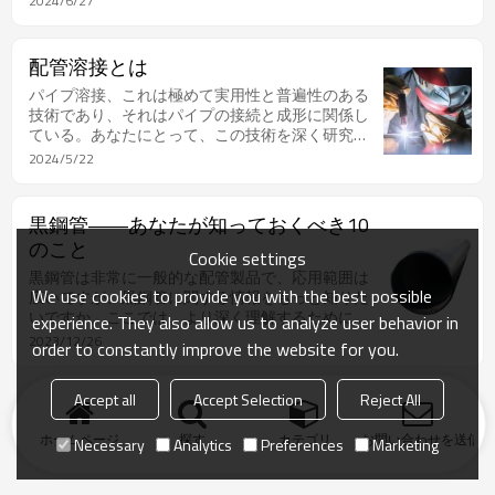
2024/6/27
配管溶接とは
パイプ溶接、これは極めて実用性と普遍性のある
技術であり、それはパイプの接続と成形に関係し
ている。あなたにとって、この技術を深く研究
し、把握することは、配管工事の円滑な施工を確
2024/5/22
保するために計り知れない意義があります。今、
私はあなたを全面的にパイプ溶接の世界に連れて
行って、一緒にその中の知識の奥義を探します。
黒鋼管――あなたが知っておくべき10
のこと
Cookie settings
黒鋼管は非常に一般的な配管製品で、応用範囲は
We use cookies to provide you with the best possible
広いですが、黒鋼管に関する情報をもっと知りた
いですか。ここでは、より深く理解するためにご
experience. They also allow us to analyze user behavior in
案内します。
2023/12/26
order to constantly improve the website for you.
Accept all
Accept Selection
Reject All
ホームページ
探す
カテゴリ
お問い合わせを送信
Necessary
Analytics
Preferences
Marketing