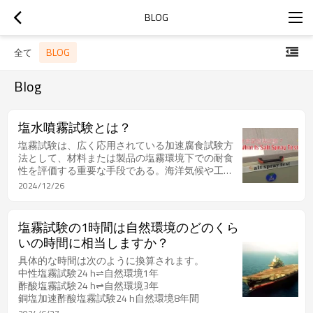
BLOG
BLOG
全て
Blog
塩水噴霧試験とは？
塩霧試験は、広く応用されている加速腐食試験方
法として、材料または製品の塩霧環境下での耐食
性を評価する重要な手段である。海洋気候や工業
環境における塩霧条件をシミュレーションするこ
2024/12/26
とにより、実際の使用過程で製品が遭遇する可能
性のある腐食問題を迅速に検出し、予測し、製品
の設計、製造、使用に貴重な参考根拠を提供し
塩霧試験の1時間は自然環境のどのくら
た。
いの時間に相当しますか？
具体的な時間は次のように換算されます。
中性塩霧試験24 h⇌自然環境1年
酢酸塩霧試験24 h⇌自然環境3年
銅塩加速酢酸塩霧試験24 h自然環境8年間